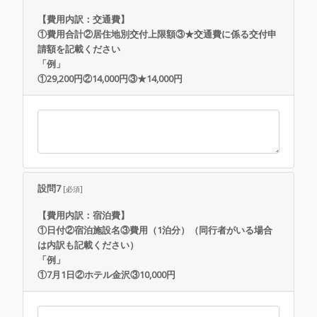
【費用内訳：交通費】
①費用合計②居住地別交付上限額③★交通費に係る交付申
請額を記載ください
「例」
①29,200円②14,000円③★14,000円
設問7
[必須]
【費用内訳：宿泊費】
①日付②宿泊施設名③費用（1泊分）（同行者がいる場合
は内訳も記載ください）
「例」
①7月1日②ホテル金沢③10,000円