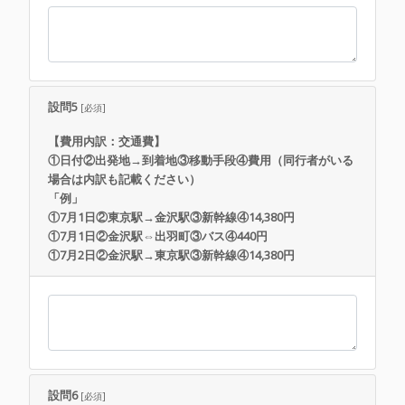
設問5
[必須]
【費用内訳：交通費】
①日付②出発地→到着地③移動手段④費用（同行者がいる
場合は内訳も記載ください）
「例」
①7月1日②東京駅→金沢駅③新幹線④14,380円
①7月1日②金沢駅⇔出羽町③バス④440円
①7月2日②金沢駅→東京駅③新幹線④14,380円
設問6
[必須]