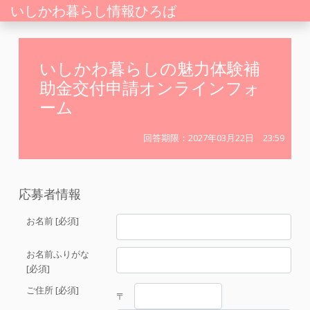
いしかわ暮らし情報ひろば
いしかわ暮らしの魅力体験補
助金交付申請オンラインフォ
ーム
回答期限：2027年03月22日 23:59
応募者情報
お名前 [必須]
お名前ふりがな
[必須]
ご住所 [必須]
〒