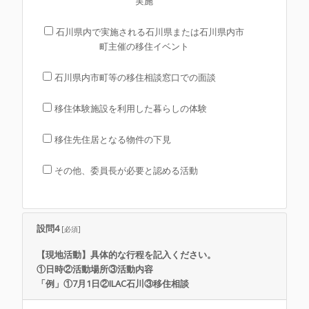
実施
石川県内で実施される石川県または石川県内市
町主催の移住イベント
石川県内市町等の移住相談窓口での面談
移住体験施設を利用した暮らしの体験
移住先住居となる物件の下見
その他、委員長が必要と認める活動
設問4
[必須]
【現地活動】具体的な行程を記入ください。
①日時②活動場所③活動内容
「例」①7月1日②ILAC石川③移住相談