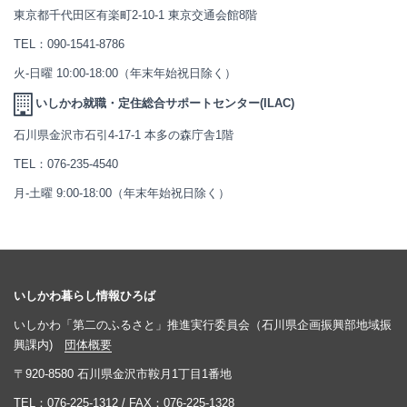
東京都千代田区有楽町2-10-1 東京交通会館8階
TEL：
090-1541-8786
火-日曜 10:00-18:00（年末年始祝日除く）
いしかわ就職・定住総合サポートセンター(ILAC)
石川県金沢市石引4-17-1 本多の森庁舎1階
TEL：
076-235-4540
月-土曜 9:00-18:00（年末年始祝日除く）
いしかわ暮らし情報ひろば
いしかわ「第二のふるさと」推進実行委員会（石川県企画振興部地域振
興課内)
団体概要
〒920-8580 石川県金沢市鞍月1丁目1番地
TEL：
076-225-1312
/ FAX：076-225-1328