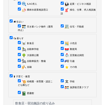
ILAC求人
起業・ビジネス相談
農林水産業相談窓口
移住、仕事、求人相談施
設
住まい
空き家バンク物件（運用
住宅・不動産
停止）
暮らす
飲食店
小売店
自動車学校
郵便局
大規模公園
災害拠点病院
自動車販売・整備
引越
金融
その他
子育て・教育
幼稚園・保育園・認定こ
学校
ども園など
放課後児童クラブ
図書館
飲食店・宿泊施設の絞り込み