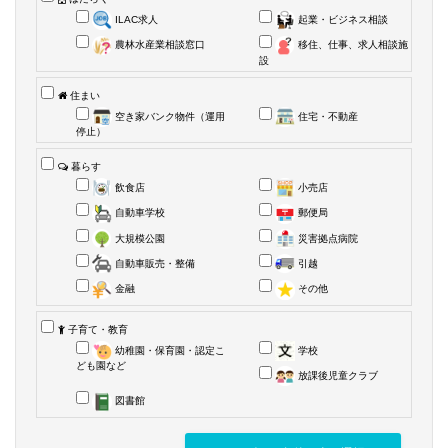
ILAC求人
起業・ビジネス相談
農林水産業相談窓口
移住、仕事、求人相談施
設
住まい
空き家バンク物件（運用
住宅・不動産
停止）
暮らす
飲食店
小売店
自動車学校
郵便局
大規模公園
災害拠点病院
自動車販売・整備
引越
金融
その他
子育て・教育
幼稚園・保育園・認定こ
学校
ども園など
放課後児童クラブ
図書館