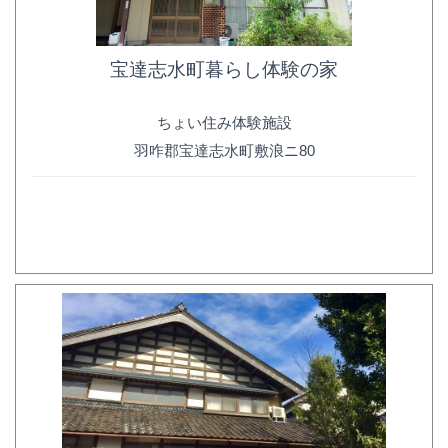
宝達志水町暮らし体験の家
ちょい住み体験施設
羽咋郡宝達志水町敷浪ニ80