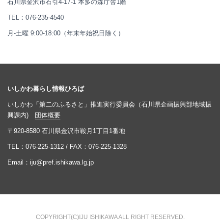
石川県金沢市石引4-17-1 本多の森庁舎1階
TEL：
076-235-4540
月-土曜 9:00-18:00（年末年始祝日除く）
いしかわ暮らし情報ひろば
いしかわ「第二のふるさと」推進実行委員会（石川県企画振興部地域振
興課内)
団体概要
〒920-8580 石川県金沢市鞍月1丁目1番地
TEL：
076-225-1312
/ FAX：076-225-1328
Email：
iju@pref.ishikawa.lg.jp
COPYRIGHT(C)IJU ISHIKAWA ALL RIGHT RESERVED.