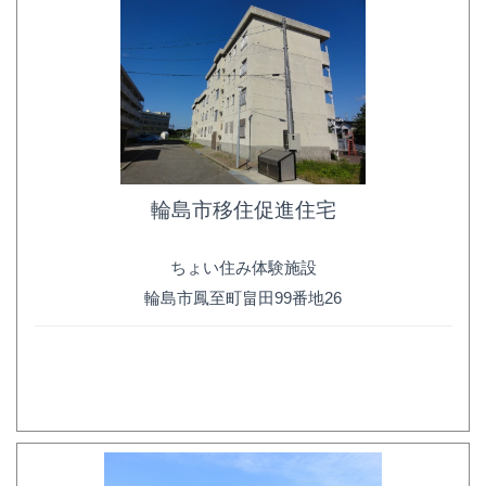
輪島市移住促進住宅
ちょい住み体験施設
輪島市鳳至町畠田99番地26