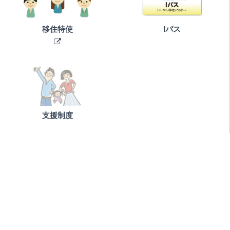
移住特使
Iパス
支援制度