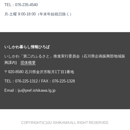
TEL：
076-235-4540
月-土曜 9:00-18:00（年末年始祝日除く）
いしかわ暮らし情報ひろば
いしかわ「第二のふるさと」推進実行委員会（石川県企画振興部地域振
興課内)
団体概要
〒920-8580 石川県金沢市鞍月1丁目1番地
TEL：
076-225-1312
/ FAX：076-225-1328
Email：
iju@pref.ishikawa.lg.jp
COPYRIGHT(C)IJU ISHIKAWA ALL RIGHT RESERVED.