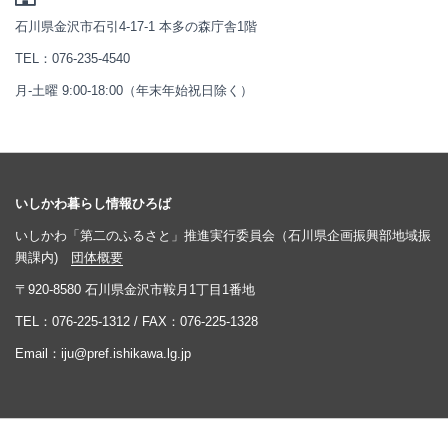
石川県金沢市石引4-17-1 本多の森庁舎1階
TEL：
076-235-4540
月-土曜 9:00-18:00（年末年始祝日除く）
いしかわ暮らし情報ひろば
いしかわ「第二のふるさと」推進実行委員会（石川県企画振興部地域振
興課内)
団体概要
〒920-8580 石川県金沢市鞍月1丁目1番地
TEL：
076-225-1312
/ FAX：076-225-1328
Email：
iju@pref.ishikawa.lg.jp