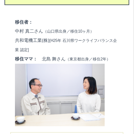
移住者：
中村 真二さん
（山口県出身／移住10ヶ月）
共和電機工業(株)
[H25年 石川県ワークライフバランス企
業 認定]
移住ママ：
北島 舞さん
（東京都出身／移住2年）