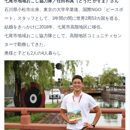
七尾市地域おこし協力隊／任田和真（とうだ かずま）さん
石川県小松市出身。東京の大学卒業後、国際NGO「ピースボ
ート」スタッフとして、3年間の間に世界2周53カ国を巡る。
結婚をきっかけに2018年、七尾市高階地区に移住。
七尾市地域おこし協力隊として、高階地区コミュニティセン
ターで勤務してきた。
奥様と子ども2人の4人暮らし