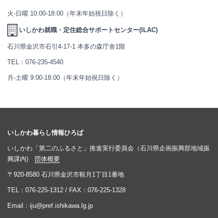
火-日曜 10:00-18:00（年末年始祝日除く）
いしかわ就職・定住総合サポートセンター(ILAC)
石川県金沢市石引4-17-1 本多の森庁舎1階
TEL：
076-235-4540
月-土曜 9:00-18:00（年末年始祝日除く）
いしかわ暮らし情報ひろば
いしかわ「第二のふるさと」推進実行委員会（石川県企画振興部地域振
興課内)
団体概要
〒920-8580 石川県金沢市鞍月1丁目1番地
TEL：
076-225-1312
/ FAX：076-225-1328
Email：
iju@pref.ishikawa.lg.jp