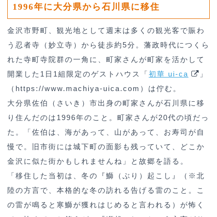
1996年に大分県から石川県に移住
金沢市野町、観光地として週末は多くの観光客で賑わ
う忍者寺（妙立寺）から徒歩約5分。藩政時代につくら
れた寺町寺院群の一角に、町家さんが町家を活かして
開業した1日1組限定のゲストハウス「
初華 ui-ca
」
（https://www.machiya-uica.com）は佇む。
大分県佐伯（さいき）市出身の町家さんが石川県に移
り住んだのは1996年のこと。町家さんが20代の頃だっ
た。「佐伯は、海があって、山があって、お寿司が自
慢で。旧市街には城下町の面影も残っていて、どこか
金沢に似た街かもしれませんね」と故郷を語る。
「移住した当初は、冬の『鰤（ぶり）起こし』（※北
陸の方言で、本格的な冬の訪れる告げる雷のこと。こ
の雷が鳴ると寒鰤が獲れはじめると言われる）が怖く