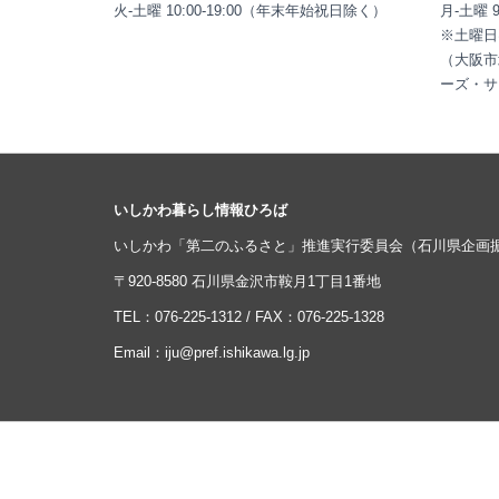
火-土曜 10:00-19:00（年末年始祝日除く）
月-土曜 
※土曜日
（大阪市
ーズ・サ
いしかわ暮らし情報ひろば
いしかわ「第二のふるさと」推進実行委員会（石川県企画
〒920-8580 石川県金沢市鞍月1丁目1番地
TEL：
076-225-1312
/ FAX：076-225-1328
Email：
iju@pref.ishikawa.lg.jp