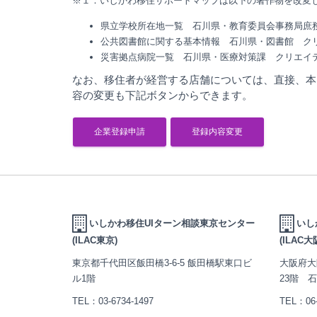
※１：いしかわ移住サポートマップは以下の著作物を改変
県立学校所在地一覧 石川県・教育委員会事務局
公共図書館に関する基本情報 石川県・図書館
ク
災害拠点病院一覧 石川県・医療対策課
クリエイテ
なお、移住者が経営する店舗については、直接、本
容の変更も下記ボタンからできます。
企業登録申請
登録内容変更
いしかわ移住UIターン相談東京センター
いし
(ILAC東京)
(ILAC大
東京都千代田区飯田橋3-6-5 飯田橋駅東口ビ
大阪府大
ル1階
23階 
TEL：
03-6734-1497
TEL：
06