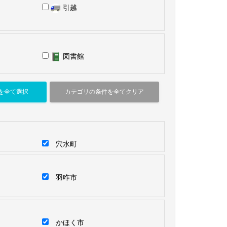
引越
図書館
穴水町
羽咋市
かほく市