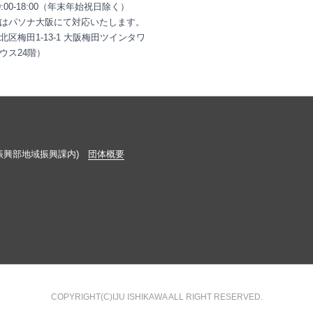
9:00-18:00（年末年始祝日除く）
はパソナ大阪にて対応いたします。
北区梅田1-13-1 大阪梅田ツインタワ
ウス24階）
振興部地域振興課内)
団体概要
COPYRIGHT(C)IJU ISHIKAWA ALL RIGHT RESERVED.