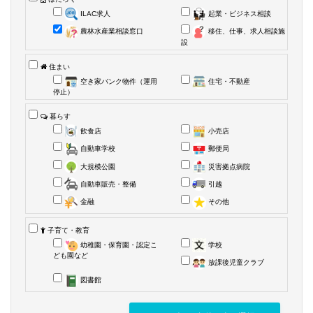
ILAC求人
起業・ビジネス相談
農林水産業相談窓口
移住、仕事、求人相談施
設
住まい
空き家バンク物件（運用
住宅・不動産
停止）
暮らす
飲食店
小売店
自動車学校
郵便局
大規模公園
災害拠点病院
自動車販売・整備
引越
金融
その他
子育て・教育
幼稚園・保育園・認定こ
学校
ども園など
放課後児童クラブ
図書館