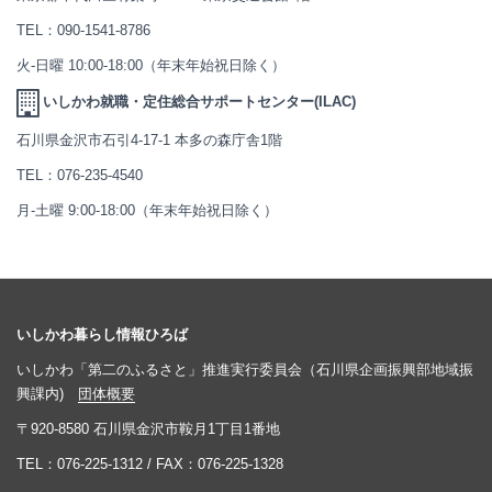
TEL：
090-1541-8786
火-日曜 10:00-18:00（年末年始祝日除く）
いしかわ就職・定住総合サポートセンター(ILAC)
石川県金沢市石引4-17-1 本多の森庁舎1階
TEL：
076-235-4540
月-土曜 9:00-18:00（年末年始祝日除く）
いしかわ暮らし情報ひろば
いしかわ「第二のふるさと」推進実行委員会（石川県企画振興部地域振
興課内)
団体概要
〒920-8580 石川県金沢市鞍月1丁目1番地
TEL：
076-225-1312
/ FAX：076-225-1328