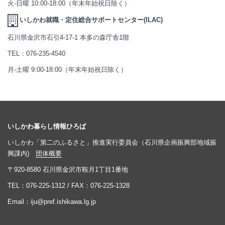
火-日曜 10:00-18:00（年末年始祝日除く）
いしかわ就職・定住総合サポートセンター(ILAC)
石川県金沢市石引4-17-1 本多の森庁舎1階
TEL：
076-235-4540
月-土曜 9:00-18:00（年末年始祝日除く）
いしかわ暮らし情報ひろば
いしかわ「第二のふるさと」推進実行委員会（石川県企画振興部地域振
興課内)
団体概要
〒920-8580 石川県金沢市鞍月1丁目1番地
TEL：
076-225-1312
/ FAX：076-225-1328
Email：
iju@pref.ishikawa.lg.jp