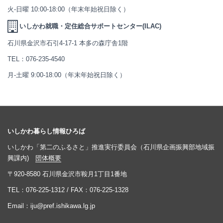
火-日曜 10:00-18:00（年末年始祝日除く）
いしかわ就職・定住総合サポートセンター(ILAC)
石川県金沢市石引4-17-1 本多の森庁舎1階
TEL：
076-235-4540
月-土曜 9:00-18:00（年末年始祝日除く）
いしかわ暮らし情報ひろば
いしかわ「第二のふるさと」推進実行委員会（石川県企画振興部地域振
興課内)
団体概要
〒920-8580 石川県金沢市鞍月1丁目1番地
TEL：
076-225-1312
/ FAX：076-225-1328
Email：
iju@pref.ishikawa.lg.jp