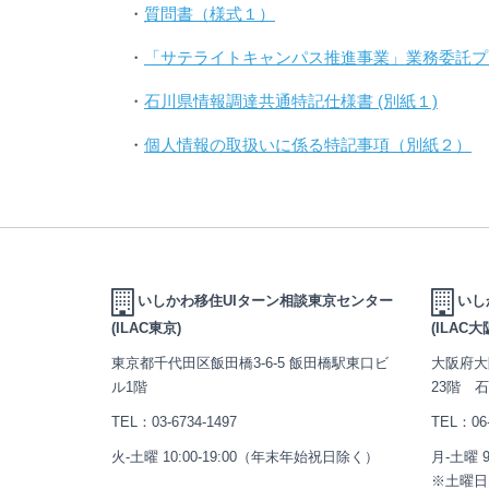
・
質問書（様式１）
・
「サテライトキャンパス推進事業」業務委託プ
・
石川県情報調達共通特記仕様書 (別紙１)
・
個人情報の取扱いに係る特記事項（別紙２）
いしかわ移住UIターン相談東京センター
いし
(ILAC東京)
(ILAC大
東京都千代田区飯田橋3-6-5 飯田橋駅東口ビ
大阪府大
ル1階
23階 
TEL：
03-6734-1497
TEL：
06
火-土曜 10:00-19:00（年末年始祝日除く）
月-土曜 
※土曜日