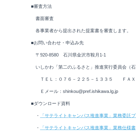
■審査方法
書面審査
各事業者から提出された提案書を審査します。
■お問い合わせ・申込み先
〒920-8580 石川県金沢市鞍月1-1
いしかわ「第二のふるさと」推進実行委員会（石
ＴＥＬ：０７６－２２５－１３３５ ＦＡＸ：
Ｅメール：shinkou@pref.ishikawa.lg.jp
■ダウンロード資料
・
「サテライトキャンパス推進事業」業務委託プ
・
「サテライトキャンパス推進事業」業務仕様書