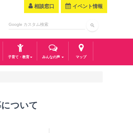
相談窓口
イベント情報
search
子育て・教育
みんなの声
マップ
募について