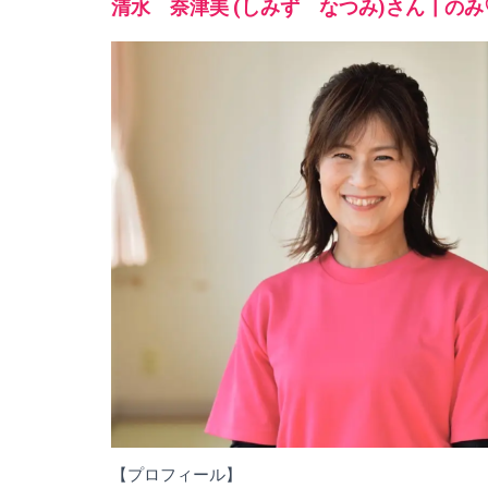
清水 奈津美 (しみず なつみ)さん┃の
【プロフィール】