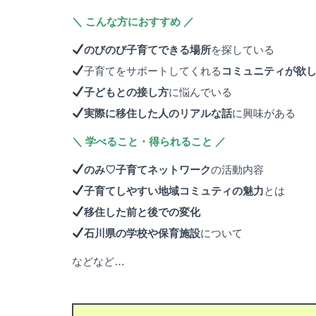
＼ こんな方におすすめ ／
のびのび子育てできる場所
を探している
子育てをサポートしてくれる
コミュニティが欲
子どもとの接し方
に悩んでいる
実際に移住した人のリアルな話
に興味がある
＼ 学べること・得られること ／
のみ♡子育てネットワーク
の活動内容
子育てしやすい地域コミュティの魅力
とは
移住した前と後での変化
石川県の学校や保育施設
について
などなど…