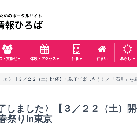
パス・支援他
体験・アクセス
仕事
住まい
暮らし
した〉【３／２２（土）開催】＼親子で楽しもう！／ 「石川」を感
了しました〉【３／２２（土）開
春祭りin東京