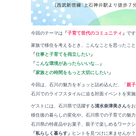
今回のテーマは
「
子育て世代のコミュニティ
」
です
家族で移住を考えるとき、こんなことを思ったこと
「
仕事と子育てを両立したい
」
「
こんな環境があったらいいな…
」
「
家族との時間をもっと大切にしたい
」
今回は、石川の魅力をギュッと詰め込んだ、「
親子
石川でのライフスタイルに迫る対面イベントを実施
ゲストには、石川県で活躍する
清水奈津美さん
をお
移住後の暮らしの変化や、石川県での子育ての魅力
石川県の特産品やお菓子、親子で楽しめるワークシ
「私らしく暮らす」
ヒントを見つけに来ませんか？