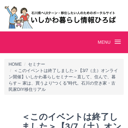
Toggle
MENU
navigation
HOME
セミナー
＜このイベントは終了しました＞【3/7（土）オンライ
ン開催】いしかわ暮らしセミナー～直して、住んで、暮
らす～ 家は、買うより“つくる”時代。石川の空き家・古
民家DIY移住リアル
＜このイベントは終了し
ました＞【3/7（土）オン