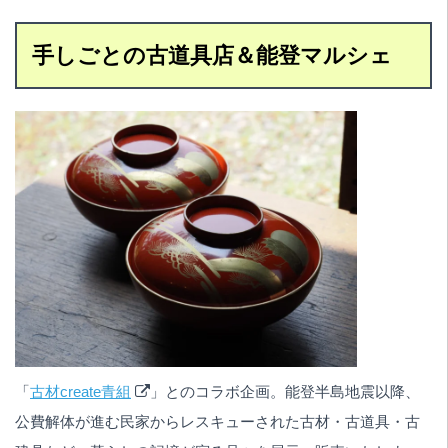
手しごとの古道具店＆能登マルシェ
「
古材create青組
」とのコラボ企画。能登半島地震以降、
公費解体が進む民家からレスキューされた古材・古道具・古