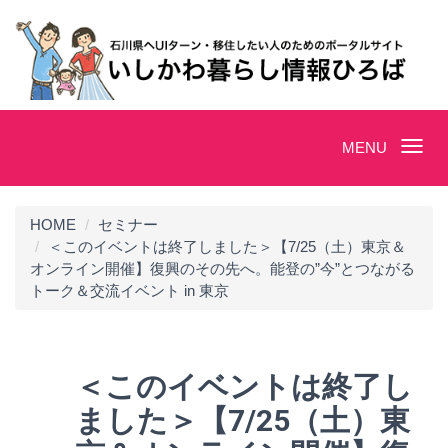
Toggle
MENU
navigation
HOME
セミナー
＜このイベントは終了しました＞【7/25（土）東京＆
オンライン開催】復興のその先へ。能登の”今”とつながる
トーク＆交流イベント in 東京
＜このイベントは終了し
ました＞【7/25（土）東