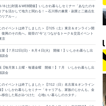
８/８(土)対面＆WEB開催】いしかわ暮らしセミナー「あなたのキ
リアを活かして地方と関わる！～石川県の兼業・副業と二拠点生
のリアル～」
このイベントは終了しました＞【7/25（土）東京＆オンライン開
】復興のその先へ。能登の”今”とつながるトーク＆交流イベント
 東京
古屋【７月12日(日)・８月４日(火) 開催！】いしかわ暮らし出
相談会
阪【毎月第１土曜・毎週金曜 開催！】７月 いしかわ暮らし出
相談会
このイベントは終了しました＞【7/12（日）名古屋＆オンライン
催】いしかわ暮らしセミナー「キャリアも、家族のじかんも。金
へ移住した私がみつけた 心地いい暮らしのカタチ」