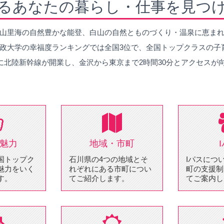
るあなたの暮らし・仕事を見つ
山里海の自然豊かな能登、白山の自然とものづくり・温泉に恵ま
政大学の幸福度ランキングでは全国3位で、全国トップクラスの子
月に北陸新幹線が開業し、金沢から東京まで2時間30分とアクセス
魅力
地域・市町
国トップク
石川県の4つの地域とそ
Iパスにつ
魅力をいく
れぞれにある市町につい
町の支援制
す。
てご紹介します。
てご案内し