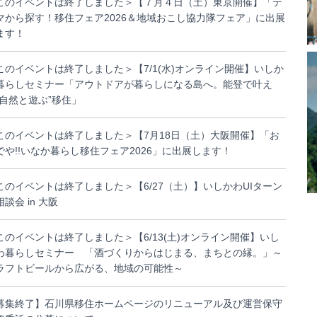
このイベントは終了しました＞【７月４日（土）東京開催】「テ
マから探す！移住フェア2026＆地域おこし協力隊フェア」に出展
ます！
このイベントは終了しました＞【7/1(水)オンライン開催】いしか
暮らしセミナー「アウトドアが暮らしになる島へ。能登で叶え
”自然と遊ぶ”移住」
このイベントは終了しました＞【7月18日（土）大阪開催】「お
でや!!いなか暮らし移住フェア2026」に出展します！
このイベントは終了しました＞【6/27（土）】いしかわUIターン
談会 in 大阪
このイベントは終了しました＞【6/13(土)オンライン開催】いし
わ暮らしセミナー 「酒づくりからはじまる、まちとの縁。」～
ラフトビールから広がる、地域の可能性～
募集終了】石川県移住ホームページのリニューアル及び運営保守