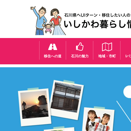
移住への道
石川の魅力
地域・市町
I
前
へ