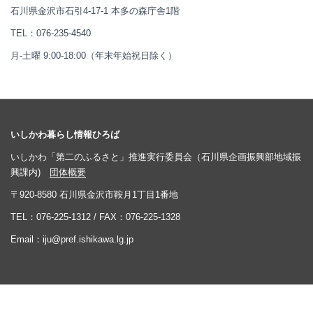
石川県金沢市石引4-17-1 本多の森庁舎1階
TEL：
076-235-4540
月-土曜 9:00-18:00（年末年始祝日除く）
いしかわ暮らし情報ひろば
いしかわ「第二のふるさと」推進実行委員会（石川県企画振興部地域振
興課内)
団体概要
〒920-8580 石川県金沢市鞍月1丁目1番地
TEL：
076-225-1312
/ FAX：076-225-1328
Email：
iju@pref.ishikawa.lg.jp