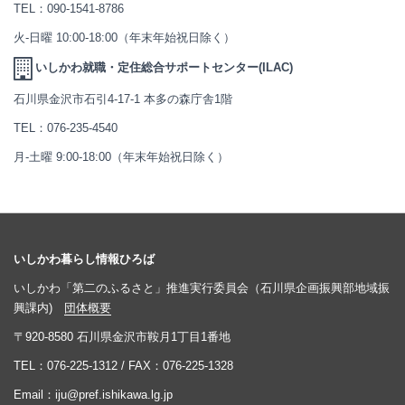
TEL：
090-1541-8786
火-日曜 10:00-18:00（年末年始祝日除く）
いしかわ就職・定住総合サポートセンター(ILAC)
石川県金沢市石引4-17-1 本多の森庁舎1階
TEL：
076-235-4540
月-土曜 9:00-18:00（年末年始祝日除く）
いしかわ暮らし情報ひろば
いしかわ「第二のふるさと」推進実行委員会（石川県企画振興部地域振
興課内)
団体概要
〒920-8580 石川県金沢市鞍月1丁目1番地
TEL：
076-225-1312
/ FAX：076-225-1328
Email：
iju@pref.ishikawa.lg.jp