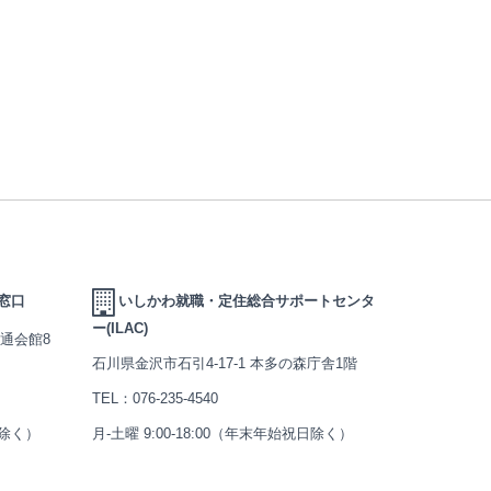
窓口
いしかわ就職・定住総合サポートセンタ
ー(ILAC)
交通会館8
石川県金沢市石引4-17-1 本多の森庁舎1階
TEL：
076-235-4540
日除く）
月-土曜 9:00-18:00（年末年始祝日除く）