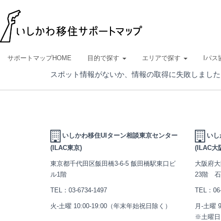
サポートマップHOME
目的で探す
エリアで探す
Iパス
スポット情報がないか、情報の取得に失敗しました
いしかわ移住UIターン相談東京センター
いし
(ILAC東京)
(ILAC大
東京都千代田区飯田橋3-6-5 飯田橋駅東口ビ
大阪府大
ル1階
23階 
TEL：
03-6734-1497
TEL：
06
火-土曜 10:00-19:00（年末年始祝日除く）
月-土曜 
※土曜日