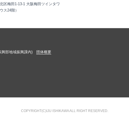
北区梅田1-13-1 大阪梅田ツインタワ
ウス24階）
振興部地域振興課内)
団体概要
COPYRIGHT(C)IJU ISHIKAWA ALL RIGHT RESERVED.