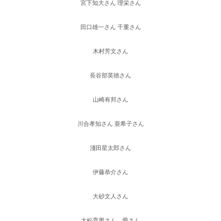
宮下知大さん 理栄さん
田口雄一さん 千重さん
木村芳文さん
長谷部英徳さん
山崎有邦さん
川合孝知さん 亜希子さん
淺田星太郎さん
伊藤恭介さん
大砂文人さん
大松育男さん 愛さん