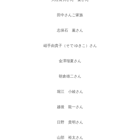
田中さんご家族
志保石 薫さん
岨手由貴子（そで ゆきこ）さん
金澤瑠夏さん
朝倉雄二さん
堀江 小綾さん
越後 龍一さん
日野 貴明さん
山部 裕太さん