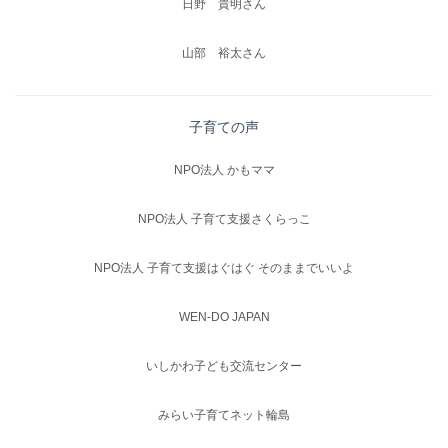
日野 貴明さん
山部 裕太さん
子育ての声
NPO法人 かもママ
NPO法人 子育て支援さくらっこ
NPO法人 子育て支援はぐはぐ そのままでいいよ
WEN-DO JAPAN
いしかわ子ども交流センター
みらい子育てネット輪島