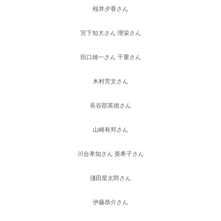
桜井夕香さん
宮下知大さん 理栄さん
田口雄一さん 千重さん
木村芳文さん
長谷部英徳さん
山崎有邦さん
川合孝知さん 亜希子さん
淺田星太郎さん
伊藤恭介さん