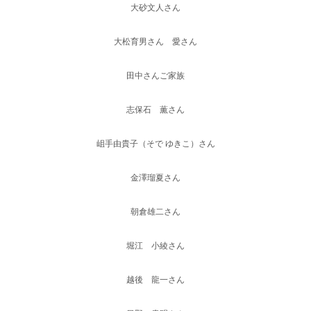
大砂文人さん
大松育男さん 愛さん
田中さんご家族
志保石 薫さん
岨手由貴子（そで ゆきこ）さん
金澤瑠夏さん
朝倉雄二さん
堀江 小綾さん
越後 龍一さん