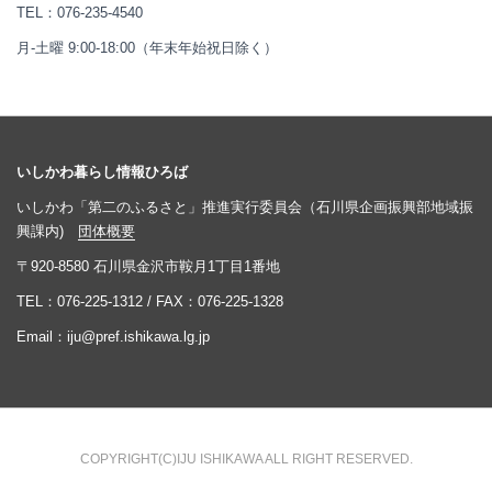
TEL：
076-235-4540
月-土曜 9:00-18:00（年末年始祝日除く）
いしかわ暮らし情報ひろば
いしかわ「第二のふるさと」推進実行委員会（石川県企画振興部地域振
興課内)
団体概要
〒920-8580 石川県金沢市鞍月1丁目1番地
TEL：
076-225-1312
/ FAX：076-225-1328
Email：
iju@pref.ishikawa.lg.jp
COPYRIGHT(C)IJU ISHIKAWA ALL RIGHT RESERVED.