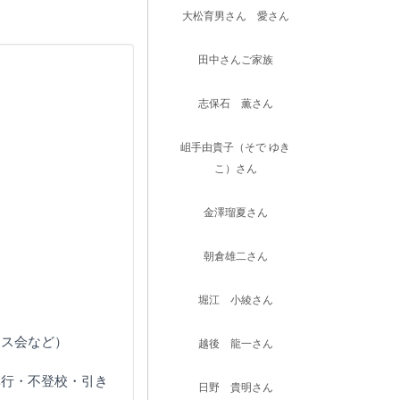
大松育男さん 愛さん
田中さんご家族
志保石 薫さん
岨手由貴子（そで ゆき
こ）さん
金澤瑠夏さん
朝倉雄二さん
堀江 小綾さん
マス会など）
越後 龍一さん
非行・不登校・引き
日野 貴明さん