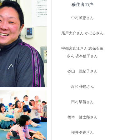
移住者の声
中村琴恵さん
尾戸大介さん かほるさん
宇都宮真江さん 志保石薫
さん 坂本信子さん
砂山 亜紀子さん
西沢 伸也さん
田村早苗さん
橋本 健太郎さん
桜井夕香さん