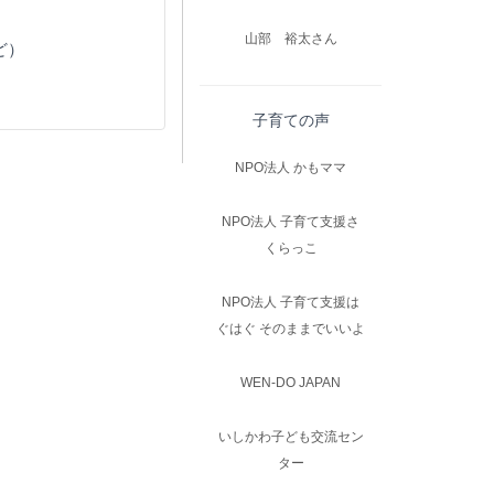
山部 裕太さん
ど）
子育ての声
NPO法人 かもママ
NPO法人 子育て支援さ
くらっこ
NPO法人 子育て支援は
ぐはぐ そのままでいいよ
WEN-DO JAPAN
いしかわ子ども交流セン
ター