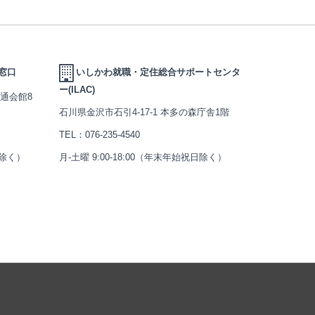
窓口
いしかわ就職・定住総合サポートセンタ
ー(ILAC)
交通会館8
石川県金沢市石引4-17-1 本多の森庁舎1階
TEL：
076-235-4540
日除く）
月-土曜 9:00-18:00（年末年始祝日除く）