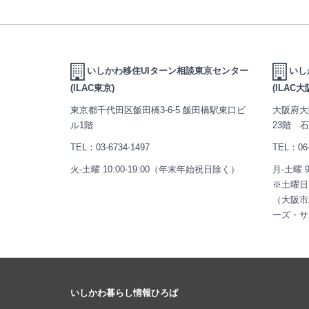
いしかわ移住UIターン相談東京センター
いし
(ILAC東京)
(ILAC大
東京都千代田区飯田橋3-6-5 飯田橋駅東口ビ
大阪府大
ル1階
23階 
TEL：
03-6734-1497
TEL：
06
火-土曜 10:00-19:00（年末年始祝日除く）
月-土曜 
※土曜日
（大阪市
ーズ・サ
いしかわ暮らし情報ひろば