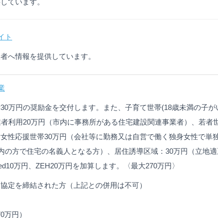
供しています。
イト
望者へ情報を提供しています。
業
30万円の奨励金を交付します。また、子育て世帯(18歳未満の子がい
業者利用20万円（市内に事務所がある住宅建設関連事業者）、若者世
女性応援世帯30万円（会社等に勤務又は自営で働く独身女性で単
以内の方で住宅の名義人となる方）、居住誘導区域：30万円（立地
ted10万円、ZEH20万円を加算します。〈最大270万円〉
り協定を締結された方（上記との併用は不可）
70万円）