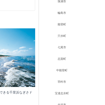
珠洲市
輪島市
能登町
穴水町
七尾市
志賀町
中能登町
羽咋市
できる千里浜なぎさド
宝達志水町
金沢市