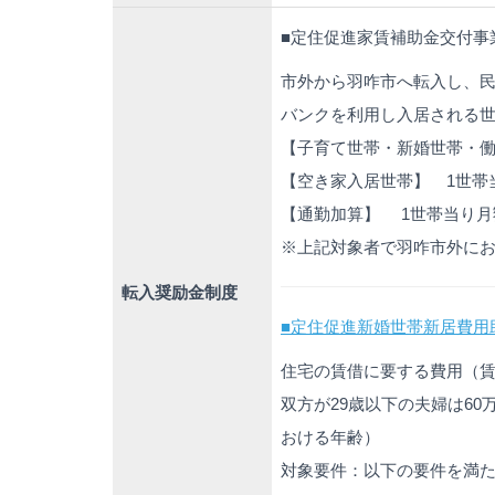
■定住促進家賃補助金交付事
市外から羽咋市へ転入し、
バンクを利用し入居される
【子育て世帯・新婚世帯・働
【空き家入居世帯】 1世帯
【通勤加算】 1世帯当り月
※上記対象者で羽咋市外に
転入奨励金制度
■定住促進新婚世帯新居費用
住宅の賃借に要する費用（
双方が29歳以下の夫婦は60
おける年齢）
対象要件：以下の要件を満