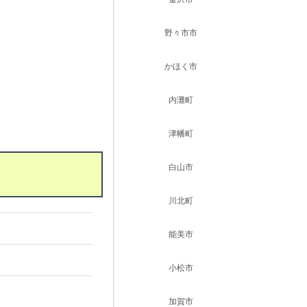
野々市市
かほく市
内灘町
津幡町
白山市
川北町
能美市
小松市
加賀市