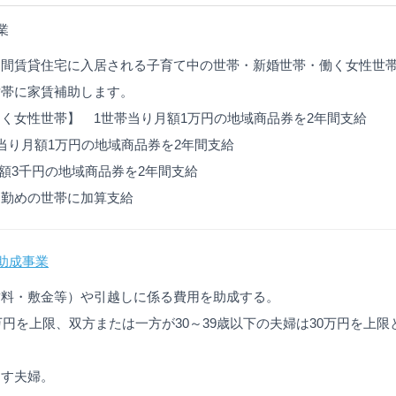
業
民間賃貸住宅に入居される子育て中の世帯・新婚世帯・働く女性世
世帯に家賃補助します。
く女性世帯】 1世帯当り月額1万円の地域商品券を2年間支給
当り月額1万円の地域商品券を2年間支給
額3千円の地域商品券を2年間支給
お勤めの世帯に加算支給
助成事業
賃料・敷金等）や引越しに係る費用を助成する。
万円を上限、双方または一方が30～39歳以下の夫婦は30万円を上
たす夫婦。