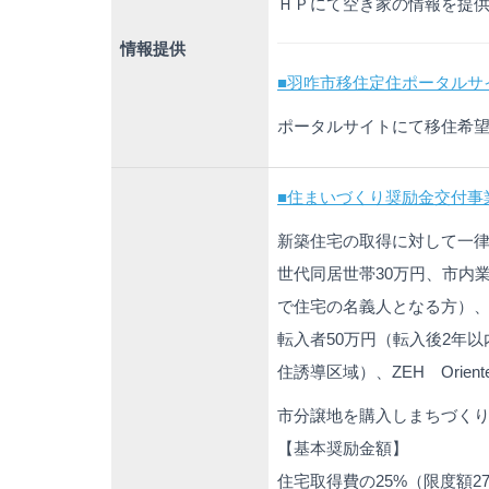
ＨＰにて空き家の情報を提
情報提供
■羽咋市移住定住ポータルサ
ポータルサイトにて移住希
■住まいづくり奨励金交付事
新築住宅の取得に対して一律
世代同居世帯30万円、市内
で住宅の名義人となる方）、
転入者50万円（転入後2年
住誘導区域）、ZEH Orien
市分譲地を購入しまちづく
【基本奨励金額】
住宅取得費の25%（限度額2